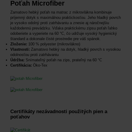
Poťah Microfiber
Zamatovo hebký poťah na matrac z mikrovlákna kombinuje
príjemný dotyk s maximálnou praktickosťou. Jeho hladký povrch
je vysoko odolný proti zatrhávaniu a znesie aj náročnejšiu
každodennú prevádzku. Vďaka praktickému zipsu poťah ľahko
odoberiete a vyperiete na 60 °C, čo udržuje vysoký hygienický
štandard a dokonale čisté prostredie pre váš spánok.
Zloženie:
100 % polyester (mikrovlákno)
Vlastnosti:
Zamatovo hebký na dotyk, hladký povrch s vysokou
odolnosťou proti zatrhávaniu
Údržba:
Snímateľný poťah na zips, prateľný na 60 °C
Certifikácia:
Öko-Tex
Certifikáty nezávadnosti použitých pien a
poťahov