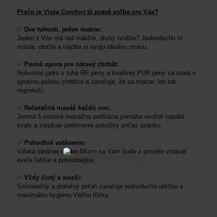
Prečo je Viola Comfort tá pravá voľba pre Vás?
✅
Dve tuhosti, jeden matrac:
Jeden z Vás má rád mäkšie, druhý tvrdšie? Jednoducho si
matrac otočte a nájdite si svoju ideálnu stranu.
✅
Pevná opora pre zdravý chrbát:
Robustné jadro z tuhé RE peny a kvalitnej PUR peny sa stará o
správnu polohu chrbtice a zaručuje, že sa matrac len tak
nepreleží.
✅
Relaxačná masáž každú noc:
Jemná 5-zónová masážna profilácia pomáha uvoľniť napäté
svaly a zlepšuje prekrvenie pokožky počas spánku.
✅
Pohodlné vstávanie:
Vďaka ideálnej výške 18 cm sa Vám bude z postele vstávať
oveľa ľahšie a pohodlnejšie.
✅
Vždy čistý a svieži:
Snímateľný a prateľný poťah zaručuje jednoduchú údržbu a
maximálnu hygienu Vášho lôžka.