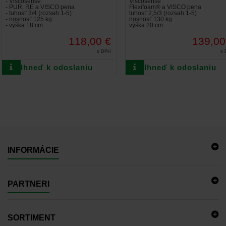
- Viscosense
Viscosense
- PUR, RE a VISCO pena
Flexifoam® a VISCO pena
- tuhosť 3/4 (rozsah 1-5)
tuhosť 2,5/3 (rozsah 1-5)
- nosnosť 125 kg
nosnosť 130 kg
- výška 18 cm
výška 20 cm
118,00 €
139,00
s DPH
s
Ihneď k odoslaniu
Ihneď k odoslaniu
INFORMÁCIE
PARTNERI
SORTIMENT