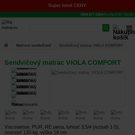
Super letné CENY.
●
0908 677 338
(Po-Pia
8:00
-
16:30
)
Matrace sendvičové
Sendvičový matrac VIOLA COMFORT
Sendvičový matrac VIOLA COMFORT
Viscosense, PUR, RE pena, tuhosť 3,5/4 (rozsah 1-5),
nosnosť 130 kg, výška 18 cm