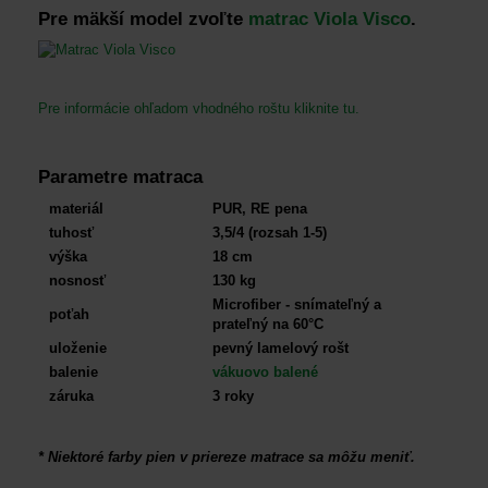
Pre mäkší model zvoľte
matrac Viola Visco
.
Pre informácie ohľadom vhodného roštu kliknite tu.
Parametre matraca
materiál
PUR, RE pena
tuhosť
3,5/4 (rozsah 1-5)
výška
18 cm
nosnosť
130 kg
Microfiber - snímateľný a
poťah
prateľný na 60°C
uloženie
pevný lamelový rošt
balenie
vákuovo balené
záruka
3 roky
*
Niektoré farby pien v priereze matrace sa môžu meniť.