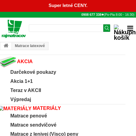
Super letné CENY.
●
0908 677 338
(Po-Pia
8:00
-
16:30
)
Matrace latexové
AKCIA
Darčekové poukazy
Akcia 1+1
Teraz v AKCII
Výpredaj
MATERIÁLY
Matrace penové
Matrace sendvičové
Matrace z lenivej (Visco) peny