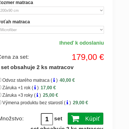
Rozmer matraca
oťah matraca
Ihneď k odoslaniu
179,00 €
Cena za set:
* set obsahuje 2 ks matracov
Odvoz starého matraca (
)
40,00 €
Záruka +1 rok (
)
17,00 €
Záruka +3 roky (
)
25,00 €
Výmena produktu bez starostí (
)
29,00 €
Množstvo:
set
Kúpiť
set obsahuje 2 ks matracov