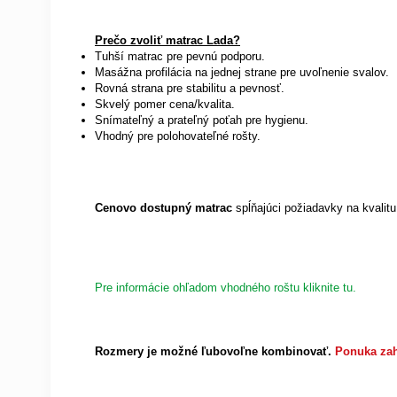
Prečo zvoliť matrac Lada?
Tuhší matrac pre pevnú podporu.
Masážna profilácia na jednej strane pre uvoľnenie svalov.
Rovná strana pre stabilitu a pevnosť.
Skvelý pomer cena/kvalita.
Snímateľný a prateľný poťah pre hygienu.
Vhodný pre polohovateľné rošty.
Cenovo dostupný matrac
spĺňajúci požiadavky na kvalitu
Pre informácie ohľadom vhodného roštu kliknite tu.
Rozmery je možné ľubovoľne kombinovať.
Ponuka zah