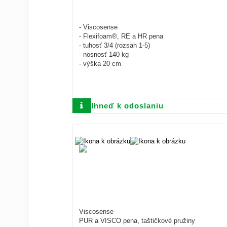
- Viscosense
- Flexifoam®, RE a HR pena
- tuhosť 3/4 (rozsah 1-5)
- nosnosť 140 kg
- výška 20 cm
Ihneď k odoslaniu
Viscosense
PUR a VISCO pena, taštičkové pružiny