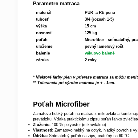
Parametre matraca
materiál
PUR a RE pena
tuhosť
3/4 (rozsah 1-5)
výška
15 cm
nosnosť
125 kg
poťah
Microfiber
- snímateľný, pra
uloženie
pevný lamelový rošt
balenie
vákuovo balené
záruka
2 roky
* Niektoré farby pien v priereze matraca sa môžu meniť
** Tolerancia pri výrobe matraca je + - 1cm.
Poťah Microfiber
Zamatovo hebký poťah na matrac z mikrovlákna kombinuje p
prevádzku. Vďaka praktickému zipsu poťah ľahko zvlečiete
Zloženie:
100 % polyester (mikrovlákno)
Vlastnosti:
Zamatovo hebký na dotyk, hladký povrch s vys
Údržba:
Snímateľný poťah na zips, prateľný na 60 °C