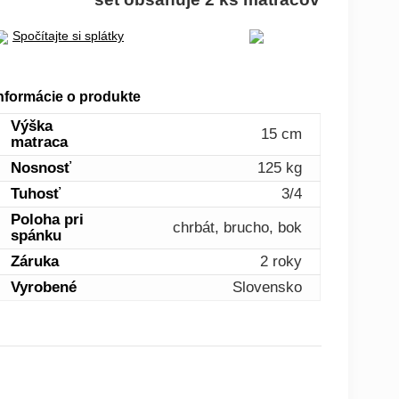
Spočítajte si splátky
nformácie o produkte
Výška
15 cm
matraca
Nosnosť
125 kg
Tuhosť
3/4
Poloha pri
chrbát, brucho, bok
spánku
Záruka
2 roky
Vyrobené
Slovensko