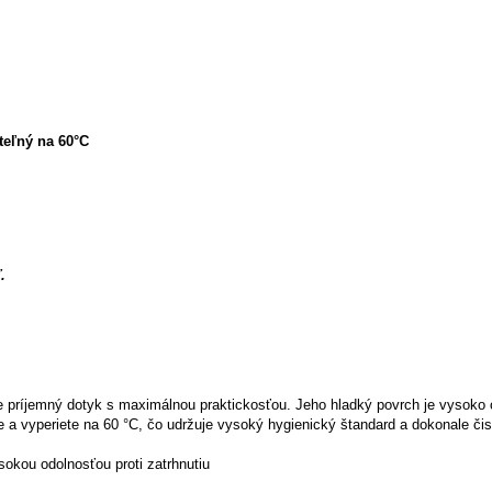
teľný na 60°C
.
ríjemný dotyk s maximálnou praktickosťou. Jeho hladký povrch je vysoko od
 a vyperiete na 60 °C, čo udržuje vysoký hygienický štandard a dokonale čis
okou odolnosťou proti zatrhnutiu