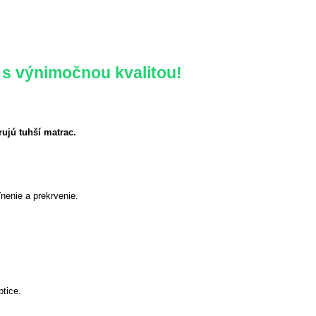
 s výnimočnou kvalitou!
rujú tuhší matrac.
nenie a prekrvenie.
btice.