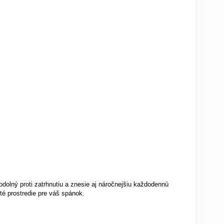
olný proti zatrhnutiu a znesie aj náročnejšiu každodennú
té prostredie pre váš spánok.