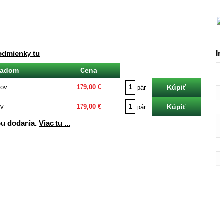
I
odmienky tu
ladom
Cena
rov
179,00 €
pár
ov
179,00 €
pár
bu dodania.
Viac tu ...