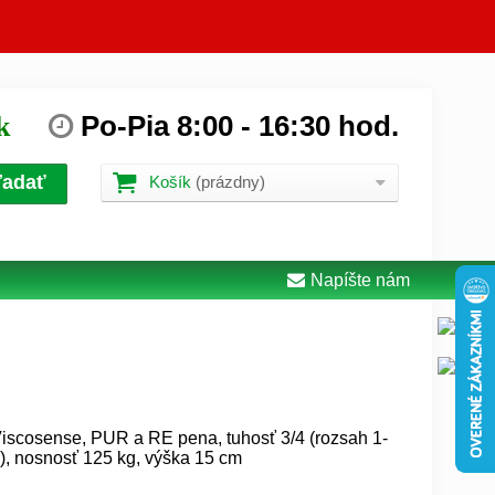
Po-Pia
8:00
-
16:30
hod.
k
ľadať
Košík
(prázdny)
Napíšte nám
iscosense, PUR a RE pena, tuhosť 3/4 (rozsah 1-
), nosnosť 125 kg, výška 15 cm