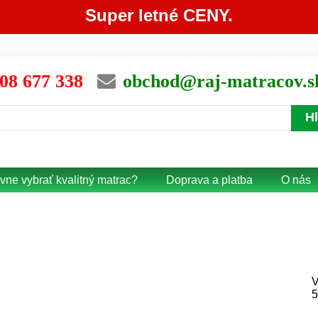
Super letné CENY.
08 677 338
obchod@raj-matracov.s
H
vne vybrať kvalitný matrac?
Doprava a platba
O nás
V
5