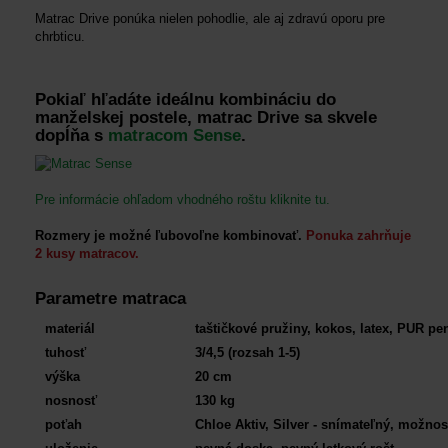
Matrac Drive ponúka nielen pohodlie, ale aj zdravú oporu pre
chrbticu.
Pokiaľ hľadáte ideálnu kombináciu do
manželskej postele, matrac Drive sa skvele
dopĺňa s
matracom Sense
.
Pre informácie ohľadom vhodného roštu kliknite tu.
Rozmery je možné ľubovoľne kombinovať.
Ponuka zahrňuje
2 kusy matracov.
Parametre matraca
materiál
taštičkové pružiny, kokos, latex, PUR pe
tuhosť
3/4,5 (rozsah 1-5)
výška
20 cm
nosnosť
130 kg
poťah
Chloe Aktiv, Silver - snímateľný, možnos