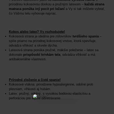
prírodnou kokosovou doskou a pružným latexom –
každá strana
matraca ponúka iný pocit pri ležaní
a Vy si tak môžete vybrať,
čo Vášmu telu vyhovuje najviac.
Kokos alebo latex? Vy rozhodujete!
Kokosová strana je ideálna pre milovníkov
tvrdšieho spania
–
spíte priamo na prírodnej kokosovej vrstve, ktorá spevňuje,
odvádza vlhkosť a skvele dýcha.
Latexová strana ponúka pružné, mäkšie poleženie – latex sa
dokonale
prispôsobí krivkám tela
, odvádza vlhkosť a má
antibakteriálne vlastnosti.
Prírodné zloženie a čisté spanie!
Kokosové vlákna: prirodzene hypoalergénne, odolné proti
plesniam, vlhkosti aj hubám.
Latex: pružný, odolný, s vysokou bodovou elasticitou a
perforáciou pre lepšie odvetrávanie.