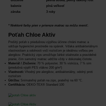
uloženie
pevná doska,
pevný latkový rošt
balenie
plná
veľkosť
záruka
3 roky
* Niektoré farby pien v priereze matrac sa môžu meniť.
Poťah Chloe Aktiv
Prešitý poťah s priedušnou výplňou účinne chráni matrac a
udržuje hygienické prostredie na spánok. Vďaka antibakteriálnym
vlastnostiam a odolnosti voči roztočom je ideálnou voľbou pre
alergikov. Praktický zips umožňuje ľahké stiahnutie a pravidelné
pranie, čím samotný matrac udržíte vždy v dokonalej čistote.
Materiál / Zloženie:
70 % polyester, 30 % viskóza, 7 % sim
(priedušná výplň PES vlákno 200 g/m²)
Vlastnosti:
Vhodný pre alergikov, antibakteriálny, odolný proti
roztočom
Údržba:
Snímateľný poťah na zips, prateľný na 60 °C.
Certifikácia:
OEKO-TEX® Standard 100