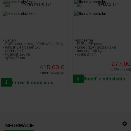
- Benab
Viscosense
- PUR pena, kokos, taštičkové pružiny
- PUR a RE pena
- tuhosť 3/4 (rozsah 1-5)
- tuhosť 3,5/4 (rozsah 1-5)
- počet zón 7
- nosnosť 140 kg
- nosnosť 120 kg
- výška 24 cm
- výška 22 cm
277,00
415,00 €
s DPH / za celý
s DPH / za celý set
Ihneď k odoslaniu
Ihneď k odoslaniu
INFORMÁCIE