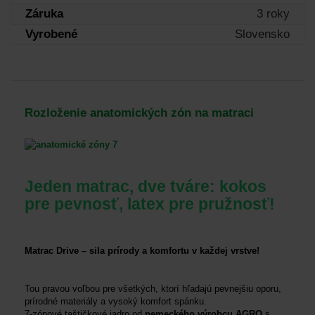
Záruka
3 roky
Vyrobené
Slovensko
Rozloženie anatomických zón na matraci
Jeden matrac, dve tváre: kokos
pre pevnosť, latex pre pružnosť!
Matrac Drive – sila prírody a komfortu v každej vrstve!
Tou pravou voľbou pre všetkých, ktorí hľadajú pevnejšiu oporu,
prírodné materiály a vysoký komfort spánku.
7-zónové taštičkové jadro od
nemeckého výrobcu AGRO
s