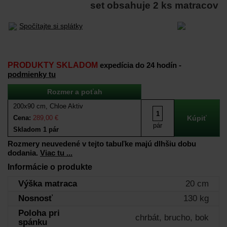
set obsahuje 2 ks matracov
Spočítajte si splátky
PRODUKTY SKLADOM
expedícia do 24 hodín -
podmienky tu
Rozmer a poťah
200x90 cm, Chloe Aktiv
Cena:
289,00 €
pár
Skladom 1 pár
Rozmery neuvedené v tejto tabuľke majú dlhšiu dobu
dodania.
Viac tu ...
Informácie o produkte
Výška matraca
20 cm
Nosnosť
130 kg
Poloha pri
chrbát, brucho, bok
spánku