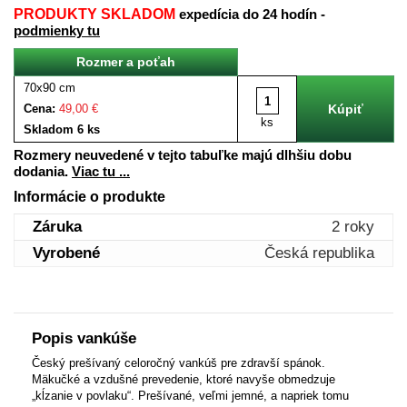
PRODUKTY SKLADOM
expedícia do 24 hodín -
podmienky tu
Rozmer a poťah
70x90 cm
Cena:
49,00 €
ks
Skladom 6 ks
Rozmery neuvedené v tejto tabuľke majú dlhšiu dobu
dodania.
Viac tu ...
Informácie o produkte
Záruka
2 roky
Vyrobené
Česká republika
Popis vankúše
Český prešívaný celoročný vankúš pre zdravší spánok.
Mäkučké a vzdušné prevedenie, ktoré navyše obmedzuje
„kĺzanie v povlaku“. Prešívané, veľmi jemné, a napriek tomu