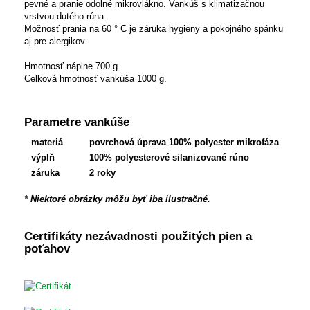
pevné a pranie odolné mikrovlákno. Vankúš s klimatizačnou
vrstvou dutého rúna.
Možnosť prania na 60 ° C je záruka hygieny a pokojného spánku
aj pre alergikov.
Hmotnosť náplne 700 g.
Celková hmotnosť vankúša 1000 g.
Parametre vankúše
materiá
povrchová úprava 100% polyester mikrofáza
výplň
100% polyesterové silanizované rúno
záruka
2 roky
* Niektoré obrázky môžu byť iba ilustračné.
Certifikáty nezávadnosti použitých pien a
poťahov