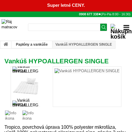
Super letné CENY.
●
0908 677 338
(Po-Pia
8:00
-
16:30
)
Paplóny a vankúše
Vankúš HYPOALLERGEN SINGLE
Vankúš HYPOALLERGEN SINGLE
Tropico, povrchová úprava 100% polyester mikrofáza,