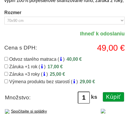
výplň 100% polyesterové silanizované rúno, záruka 2 roky,
Rozmer
Ihneď k odoslaniu
49,00 €
Cena s DPH:
Odvoz starého matraca (
)
40,00 €
Záruka +1 rok (
)
17,00 €
Záruka +3 roky (
)
25,00 €
Výmena produktu bez starostí (
)
29,00 €
Kúpiť
ks
Množstvo:
Spočítajte si splátky