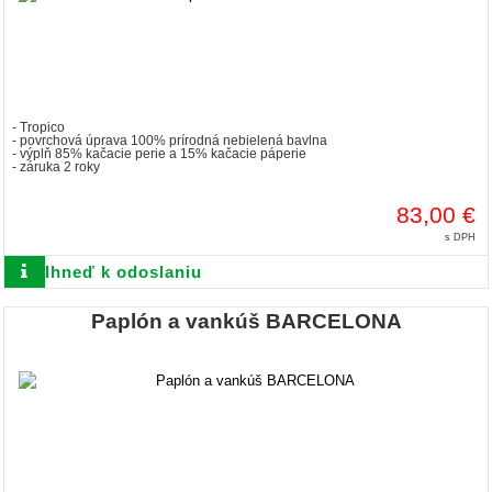
- Tropico
- povrchová úprava 100% prírodná nebielená bavlna
-
výplň 85% kačacie perie a 15% kačacie páperie
- záruka 2 roky
83,00 €
s DPH
Ihneď k odoslaniu
Paplón a vankúš BARCELONA