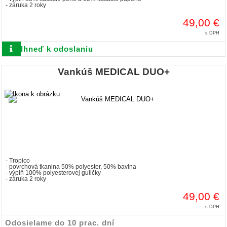
- záruka 2 roky
49,00 €
s DPH
Ihneď k odoslaniu
Vankúš MEDICAL DUO+
- Tropico
- povrchová tkanina 50% polyester, 50% bavlna
- výplň 100% polyesterovej guličky
- záruka 2 roky
49,00 €
s DPH
Odosielame do 10 prac. dní