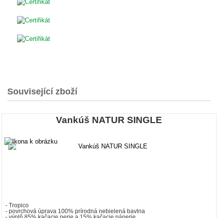
Související zboží
Vankúš NATUR SINGLE
- Tropico
- povrchová úprava 100% prírodná nebielená bavlna
- výplň 85% kačacie perie a 15% kačacie páperie