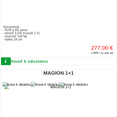
Viscosense
- PUR a RE pena
- tuhosť 3,5/4 (rozsah 1-5)
- nosnosť 140 kg
- výška 24 cm
277,00 €
s DPH / za celý set
Ihneď k odoslaniu
MAGION 1+1