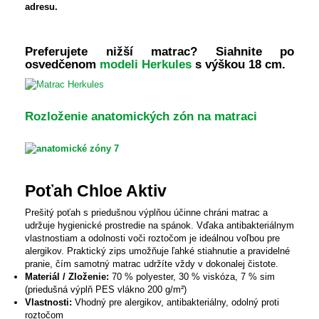
adresu.
Preferujete nižší matrac? Siahnite po
osvedčenom
modeli Herkules
s výškou 18 cm.
Rozloženie anatomických zón na matraci
Poťah Chloe Aktiv
Prešitý poťah s priedušnou výplňou účinne chráni matrac a
udržuje hygienické prostredie na spánok. Vďaka antibakteriálnym
vlastnostiam a odolnosti voči roztočom je ideálnou voľbou pre
alergikov. Praktický zips umožňuje ľahké stiahnutie a pravidelné
pranie, čím samotný matrac udržíte vždy v dokonalej čistote.
Materiál / Zloženie:
70 % polyester, 30 % viskóza, 7 % sim
(priedušná výplň PES vlákno 200 g/m²)
Vlastnosti:
Vhodný pre alergikov, antibakteriálny, odolný proti
roztočom