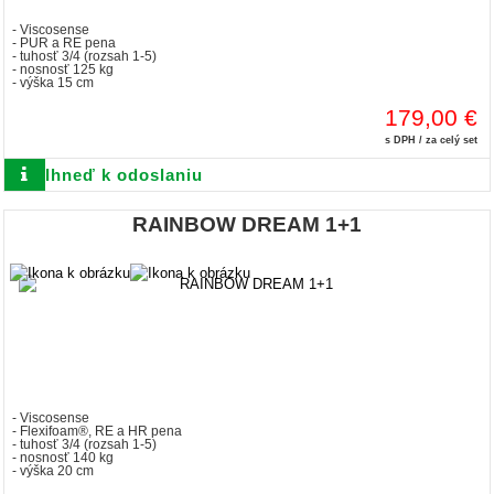
- Viscosense
- PUR a RE pena
- tuhosť 3/4 (rozsah 1-5)
- nosnosť 125 kg
- výška 15 cm
179,00 €
s DPH / za celý set
Ihneď k odoslaniu
RAINBOW DREAM 1+1
- Viscosense
- Flexifoam®, RE a HR pena
- tuhosť 3/4 (rozsah 1-5)
- nosnosť 140 kg
- výška 20 cm