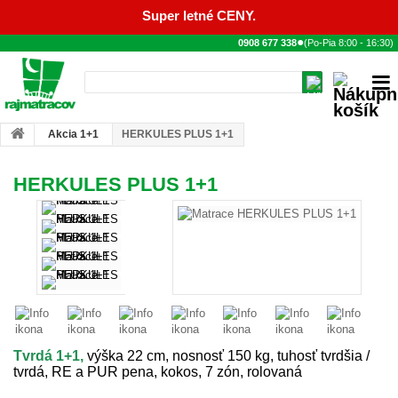
Super letné CENY.
●
0908 677 338
(Po-Pia
8:00
-
16:30
)
Akcia 1+1
HERKULES PLUS 1+1
HERKULES PLUS 1+1
Tvrdá 1+1,
výška 22 cm, nosnosť 150 kg, tuhosť tvrdšia /
tvrdá, RE a PUR pena, kokos, 7 zón, rolovaná