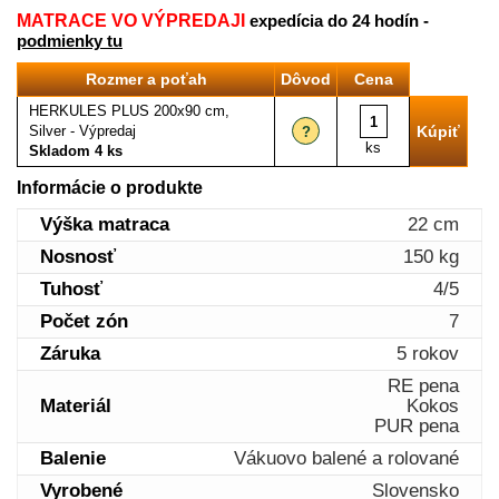
MATRACE VO VÝPREDAJI
expedícia do 24 hodín -
podmienky tu
Rozmer a poťah
Dôvod
Cena
HERKULES PLUS 200x90 cm,
Silver - Výpredaj
?
ks
Skladom 4 ks
Informácie o produkte
Výška matraca
22 cm
Nosnosť
150 kg
Tuhosť
4/5
Počet zón
7
Záruka
5 rokov
RE pena
Materiál
Kokos
PUR pena
Balenie
Vákuovo balené a rolované
Vyrobené
Slovensko