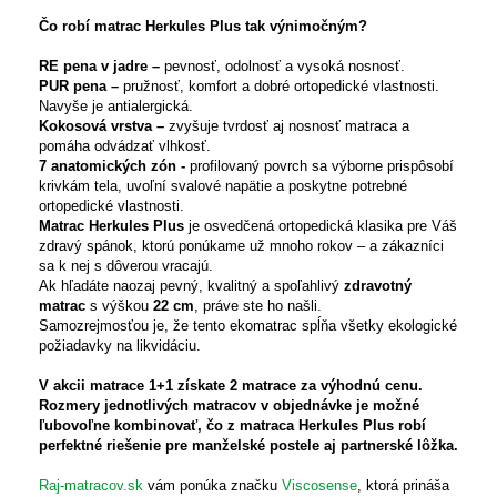
Čo robí matrac Herkules Plus tak výnimočným?
RE pena v jadre –
pevnosť, odolnosť a vysoká nosnosť.
PUR pena –
pružnosť, komfort a dobré ortopedické vlastnosti.
Navyše je antialergická.
Kokosová vrstva –
zvyšuje tvrdosť aj nosnosť matraca a
pomáha odvádzať vlhkosť.
7 anatomických zón -
profilovaný povrch sa výborne prispôsobí
krivkám tela, uvoľní svalové napätie a poskytne potrebné
ortopedické vlastnosti.
Matrac Herkules Plus
je osvedčená ortopedická klasika pre Váš
zdravý spánok, ktorú ponúkame už mnoho rokov – a zákazníci
sa k nej s dôverou vracajú.
Ak hľadáte naozaj pevný, kvalitný a spoľahlivý
zdravotný
matrac
s výškou
22 cm
, práve ste ho našli.
Samozrejmosťou je, že tento ekomatrac spĺňa všetky ekologické
požiadavky na likvidáciu.
V akcii matrace 1+1 získate 2 matrace za výhodnú cenu.
Rozmery jednotlivých matracov v objednávke je možné
ľubovoľne kombinovať, čo z matraca
Herkules Plus
robí
perfektné riešenie pre manželské postele aj partnerské lôžka.
Raj-matracov.sk
vám ponúka značku
Viscosense
, ktorá prináša