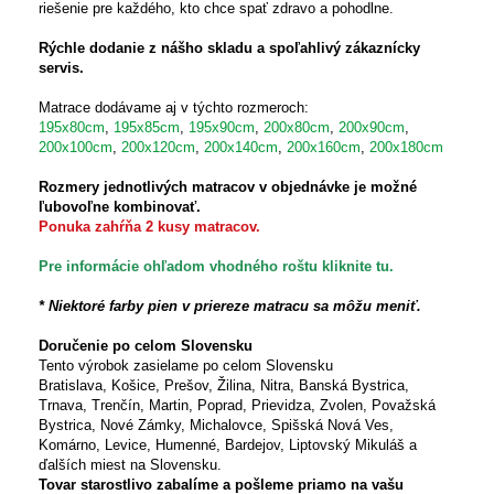
riešenie pre každého, kto chce spať zdravo a pohodlne.
Rýchle dodanie z nášho skladu a spoľahlivý zákaznícky
servis.
Matrace dodávame aj v týchto rozmeroch:
195x80cm
,
195x85cm
,
195x90cm
,
200x80cm
,
200x90cm
,
200x100cm
,
200x120cm
,
200x140cm
,
200x160cm
,
200x180cm
Rozmery jednotlivých matracov v objednávke je možné
ľubovoľne kombinovať.
Ponuka zahŕňa 2 kusy matracov.
Pre informácie ohľadom vhodného roštu kliknite tu.
* Niektoré farby pien v priereze matracu sa môžu meniť.
Doručenie po celom Slovensku
Tento výrobok zasielame po celom Slovensku
Bratislava, Košice, Prešov, Žilina, Nitra, Banská Bystrica,
Trnava, Trenčín, Martin, Poprad, Prievidza, Zvolen, Považská
Bystrica, Nové Zámky, Michalovce, Spišská Nová Ves,
Komárno, Levice, Humenné, Bardejov, Liptovský Mikuláš a
ďalších miest na Slovensku.
Tovar starostlivo zabalíme a pošleme priamo na vašu