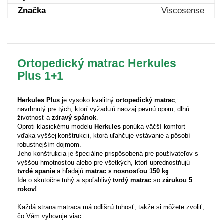
Značka
Viscosense
Ortopedický matrac Herkules
Plus
1+1
Herkules Plus
je vysoko kvalitný
ortopedický matrac
,
navrhnutý pre tých, ktorí vyžadujú naozaj pevnú oporu, dlhú
životnosť a
zdravý spánok
.
Oproti klasickému modelu
Herkules
ponúka väčší komfort
vďaka vyššej konštrukcii, ktorá uľahčuje vstávanie a pôsobí
robustnejším dojmom.
Jeho konštrukcia je špeciálne prispôsobená pre používateľov s
vyššou hmotnosťou alebo pre všetkých, ktorí uprednostňujú
tvrdé spanie
a hľadajú
matrac s nosnosťou 150 kg
.
Ide o skutočne tuhý a spoľahlivý
tvrdý matrac
so
zárukou 5
rokov!
Každá strana matraca má odlišnú tuhosť, takže si môžete zvoliť,
čo Vám vyhovuje viac.