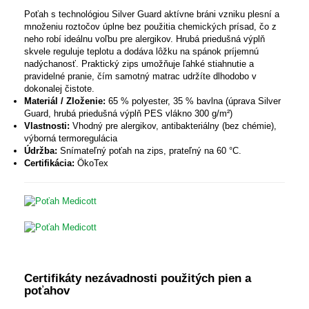
Poťah s technológiou Silver Guard aktívne bráni vzniku plesní a
množeniu roztočov úplne bez použitia chemických prísad, čo z
neho robí ideálnu voľbu pre alergikov. Hrubá priedušná výplň
skvele reguluje teplotu a dodáva lôžku na spánok príjemnú
nadýchanosť. Praktický zips umožňuje ľahké stiahnutie a
pravidelné pranie, čím samotný matrac udržíte dlhodobo v
dokonalej čistote.
Materiál / Zloženie:
65 % polyester, 35 % bavlna (úprava Silver
Guard, hrubá priedušná výplň PES vlákno 300 g/m²)
Vlastnosti:
Vhodný pre alergikov, antibakteriálny (bez chémie),
výborná termoregulácia
Údržba:
Snímateľný poťah na zips, prateľný na 60 °C.
Certifikácia:
ÖkoTex
Certifikáty nezávadnosti použitých pien a
poťahov