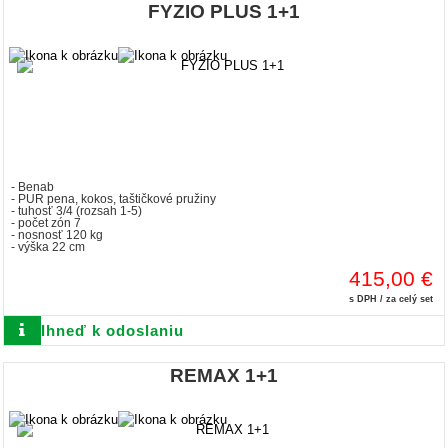
FYZIO PLUS 1+1
- Benab
- PUR pena, kokos, taštičkové pružiny
- tuhosť 3/4 (rozsah 1-5)
- počet zón 7
- nosnosť 120 kg
- výška 22 cm
415,00 €
s DPH / za celý set
Ihneď k odoslaniu
REMAX 1+1