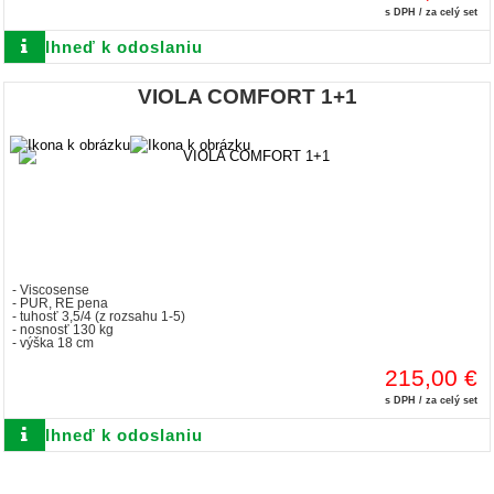
s DPH / za celý set
Ihneď k odoslaniu
VIOLA COMFORT 1+1
- Viscosense
- PUR, RE pena
- tuhosť 3,5/4 (z rozsahu 1-5)
- nosnosť 130 kg
- výška 18 cm
215,00 €
s DPH / za celý set
Ihneď k odoslaniu