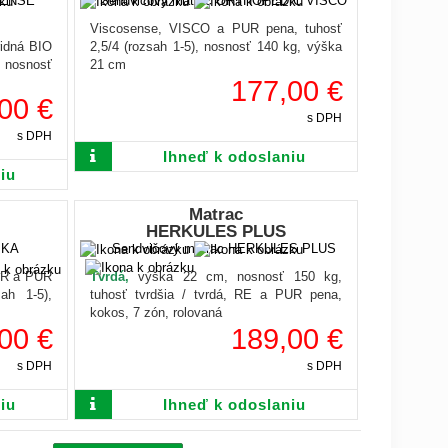
Viscosense, VISCO a PUR pena, tuhosť
idná BIO
2,5/4 (rozsah 1-5), nosnosť 140 kg, výška
, nosnosť
21 cm
177,00 €
00 €
s DPH
s DPH
Ihneď k odoslaniu
iu
Matrac
HERKULES PLUS
 HR a PUR
Tvrdá,
výška 22 cm, nosnosť 150 kg,
sah 1-5),
tuhosť tvrdšia / tvrdá, RE a PUR pena,
kokos, 7 zón, rolovaná
00 €
189,00 €
s DPH
s DPH
iu
Ihneď k odoslaniu