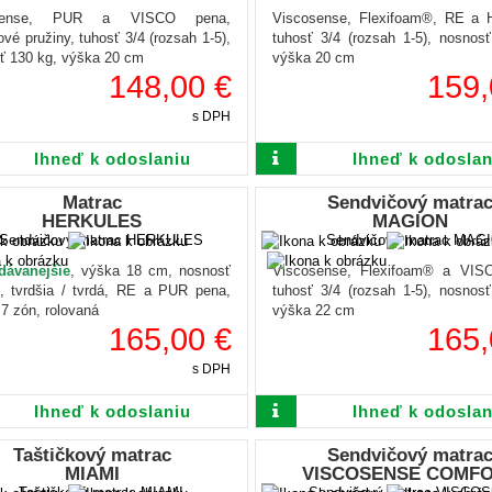
osense, PUR a VISCO pena,
Viscosense, Flexifoam®, RE a 
ové pružiny, tuhosť 3/4 (rozsah 1-5),
tuhosť 3/4 (rozsah 1-5), nosnos
ť 130 kg, výška 20 cm
výška 20 cm
148,00 €
159,
s DPH
Ihneď k odoslaniu
Ihneď k odoslan
Matrac
Sendvičový matra
HERKULES
MAGION
dávanejšie
, výška 18 cm, nosnosť
Viscosense, Flexifoam® a VIS
, tvrdšia / tvrdá, RE a PUR pena,
tuhosť 3/4 (rozsah 1-5), nosnos
7 zón, rolovaná
výška 22 cm
165,00 €
165,
s DPH
Ihneď k odoslaniu
Ihneď k odoslan
Taštičkový matrac
Sendvičový matra
MIAMI
VISCOSENSE COMF