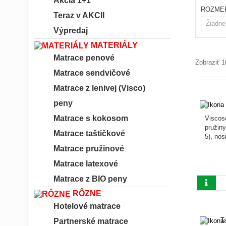
Akcia 1+1
ROZME
Teraz v AKCII
Výpredaj
MATERIÁLY
Matrace penové
Zobraziť 1
Matrace sendvičové
Matrace z lenivej (Visco)
peny
Matrace s kokosom
Viscos
pružiny
Matrace taštičkové
5), no
Matrace pružinové
Matrace latexové
Matrace z BIO peny
RÔZNE
Hotelové matrace
Partnerské matrace