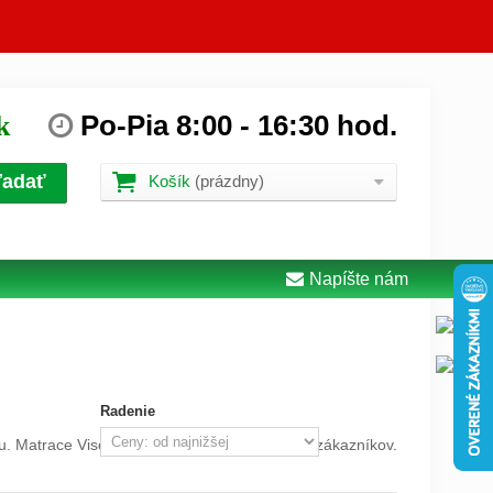
Po-Pia
8:00
-
16:30
hod.
k
ľadať
Košík
(prázdny)
Napíšte nám
Radenie
 Matrace Viscosense osloví aj náročnejších zákazníkov.