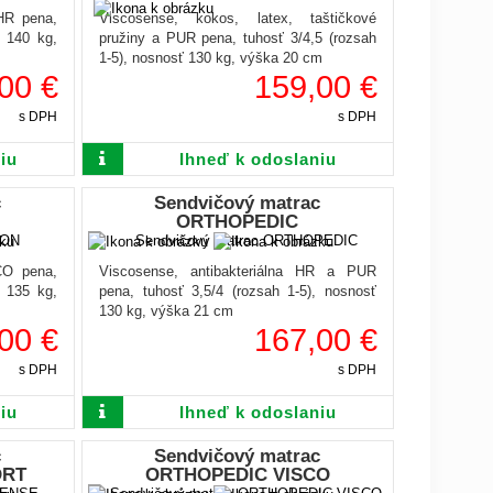
HR pena,
Viscosense, kokos, latex, taštičkové
ť 140 kg,
pružiny a PUR pena, tuhosť 3/4,5 (rozsah
1-5), nosnosť 130 kg, výška 20 cm
00 €
159,00 €
s DPH
s DPH
iu
Ihneď k odoslaniu
c
Sendvičový matrac
ORTHOPEDIC
CO pena,
Viscosense, antibakteriálna HR a PUR
ť 135 kg,
pena, tuhosť 3,5/4 (rozsah 1-5), nosnosť
130 kg, výška 21 cm
00 €
167,00 €
s DPH
s DPH
iu
Ihneď k odoslaniu
c
Sendvičový matrac
ORT
ORTHOPEDIC VISCO