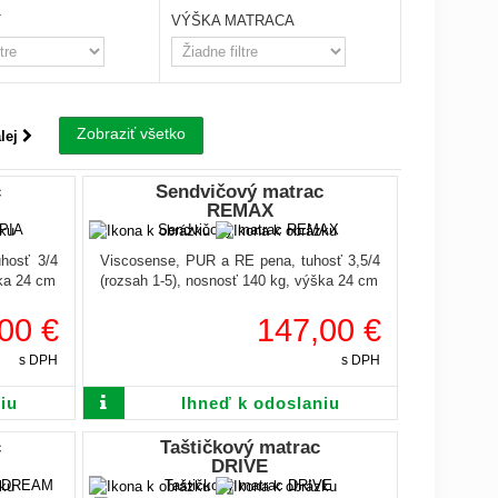
Ť
VÝŠKA MATRACA
Zobraziť všetko
lej
c
Sendvičový matrac
REMAX
hosť 3/4
Viscosense, PUR a RE pena, tuhosť 3,5/4
ška 24 cm
(rozsah 1-5), nosnosť 140 kg, výška 24 cm
00 €
147,00 €
s DPH
s DPH
iu
Ihneď k odoslaniu
c
Taštičkový matrac
DRIVE