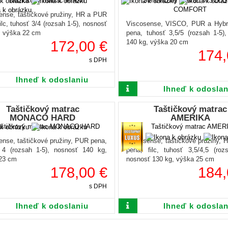
ense, taštičkové pružiny, HR a PUR
ilc, tuhosť 3/4 (rozsah 1-5), nosnosť
Viscosense, VISCO, PUR a Hybr
, výška 22 cm
pena, tuhosť 3,5/5 (rozsah 1-5)
172,00 €
140 kg, výška 20 cm
174,
s DPH
Ihneď k odoslaniu
Ihneď k odoslan
Taštičkový matrac
Taštičkový matrac
MONACO HARD
AMERIKA
ense, taštičkové pružiny, PUR pena,
Viscosense, taštičkové pružiny,
 4 (rozsah 1-5), nosnosť 140 kg,
pena, filc, tuhosť 3,5/4,5 (roz
23 cm
nosnosť 130 kg, výška 25 cm
178,00 €
184,
s DPH
Ihneď k odoslaniu
Ihneď k odoslan