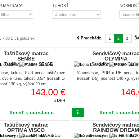
R MATRACA
TUHOSŤ
NOSNOS
Predchádz.
Ďa
6 - 30 z 31 položiek
1
2
3
Taštičkový matrac
Sendvičový matra
SENSE
OLYMPIA
ense, kokos, PUR pena, taštičkové
Viscosense, PUR a RE pena, tu
, ovčie rúno, tuhosť 3,5/4 (rozsah 1-
(rozsah 1-5), nosnosť 140 kg, vý
snosť 130 kg, výška 20 cm
143,00 €
146,
s DPH
Ihneď k odoslaniu
Ihneď k odoslan
Taštičkový matrac
Sendvičový matra
OPTIMA VISCO
RAINBOW DREAM