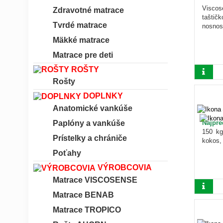
Visc
Zdravotné matrace
taštičk
Tvrdé matrace
nosnos
Mäkké matrace
Matrace pre deti
ROŠTY
Rošty
DOPLNKY
Anatomické vankúše
Najpre
Paplóny a vankúše
150 kg
Prístelky a chrániče
kokos, 
Poťahy
VÝROBCOVIA
Matrace VISCOSENSE
Matrace BENAB
Matrace TROPICO