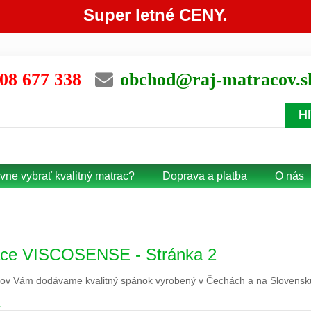
Super letné CENY.
08 677 338
obchod@raj-matracov.s
H
vne vybrať kvalitný matrac?
Doprava a platba
O nás
ace VISCOSENSE - Stránka 2
ov Vám dodávame kvalitný spánok vyrobený v Čechách a na Slovensku.
R