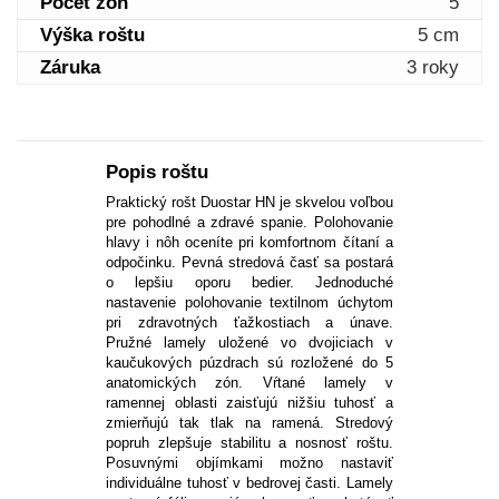
Počet zón
5
Výška roštu
5 cm
Záruka
3 roky
Popis roštu
Praktický
rošt
Duostar
HN je skvelou
voľbou
pre
pohodlné
a
zdravé
spanie
.
Polohovanie
hlavy
i nôh
oceníte pri
komfortnom
čítaní
a
odpočinku
.
Pevná
stredová
časť
sa postará
o
lepšiu oporu
bedier
.
Jednoduché
nastavenie
polohovanie
textilnom
úchytom
pri zdravotných
ťažkostiach
a
únave
.
Pružné
lamely
uložené
vo
dvojiciach
v
kaučukových
púzdrach
sú
rozložené
do
5
anatomických
zón
.
Vŕtané
lamely
v
ramennej oblasti
zaisťujú
nižšiu
tuhosť
a
zmierňujú
tak
tlak
na ramená.
Stredový
popruh
zlepšuje
stabilitu
a
nosnosť
roštu
.
Posuvnými
objímkami
možno nastaviť
individuálne
tuhosť
v bedrovej
časti
.
Lamely