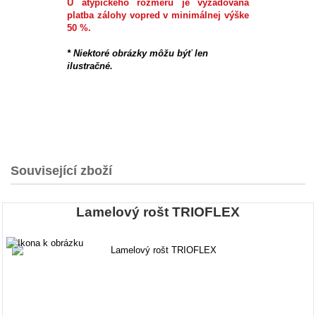
U atypického rozmeru je vyžadována
platba zálohy vopred v minimálnej výške
50 %.
*
Niektoré obrázky môžu býť len
ilustračné.
Související zboží
Lamelový rošt TRIOFLEX