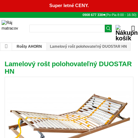
Super letné CENY.
●
0908 677 338
(Po-Pia
8:00
-
16:30
)
Rošty AHORN
Lamelový rošt polohovateľný DUOSTAR HN
Lamelový rošt polohovateľný DUOSTAR
HN