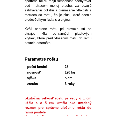
opatrené
fóliou
majú schopnosť
zachytávať
pod matracom
menej
prachu
,
zamedzujú
zatrhávaniu
poťahu
a prenášanie
vlhkosti
z
matraca
do
roštu
,
čo je
plus
,
ktoré ocenia
predovšetkým ľudia
s
alergiou
.
Kvôli ochrane roštu pri prevoze sú na
okrajoch 4ks ochranných plastových
krytiek, ktoré pred vložením roštu do rámu
postele odstráňte.
Parametre roštu
počet lamiel
28
nosnosť
120 kg
výška
5 cm
záruka
3 roky
Skutočná veľkosť roštu je vždy o 1 cm
užšia a o 5 cm kratšia ako uvedený
rozmer pre správne uloženie roštu do
rámu postele.