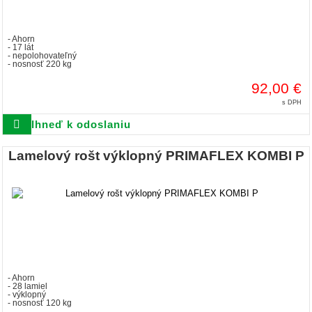
- Ahorn
- 17 lát
- nepolohovateľný
- nosnosť 220 kg
92,00 €
s DPH
Ihneď k odoslaniu
Lamelový rošt výklopný PRIMAFLEX KOMBI P
- Ahorn
- 28 lamiel
- výklopný
- nosnosť 120 kg