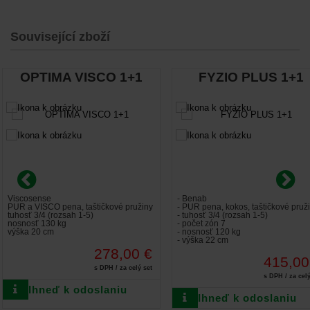
Související zboží
OPTIMA VISCO 1+1
FYZIO PLUS 1+1
Viscosense
- Benab
PUR a VISCO pena, taštičkové pružiny
- PUR pena, kokos, taštičkové pruž
tuhosť 3/4 (rozsah 1-5)
- tuhosť 3/4 (rozsah 1-5)
nosnosť 130 kg
- počet zón 7
výška 20 cm
- nosnosť 120 kg
- výška 22 cm
278,00 €
415,00
s DPH / za celý set
s DPH / za celý
Ihneď k odoslaniu
Ihneď k odoslaniu