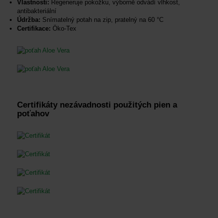
Vlastnosti:
Regeneruje pokožku, výborně odvádí vlhkost,
antibakteriální
Údržba:
Snímatelný potah na zip, pratelný na 60 °C
Certifikace:
Öko-Tex
Certifikáty nezávadnosti použitých pien a
poťahov