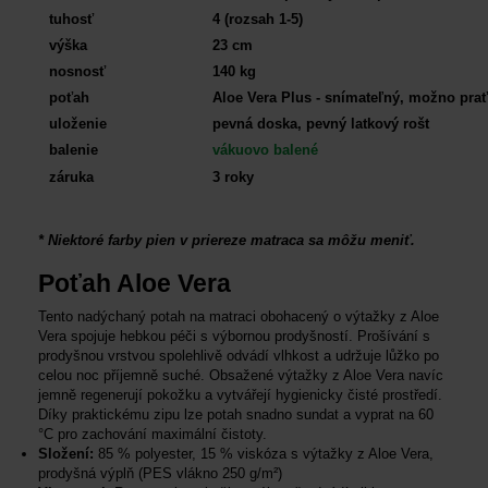
tuhosť
4 (rozsah 1-5)
výška
23 cm
nosnosť
140 kg
poťah
Aloe Vera Plus
- snímateľný, možno prať
uloženie
pevná doska, pevný latkový rošt
balenie
vákuovo balené
záruka
3 roky
* Niektoré farby pien v priereze matraca sa môžu meniť.
Poťah Aloe Vera
Tento nadýchaný potah na matraci obohacený o výtažky z Aloe
Vera spojuje hebkou péči s výbornou prodyšností. Prošívání s
prodyšnou vrstvou spolehlivě odvádí vlhkost a udržuje lůžko po
celou noc příjemně suché. Obsažené výtažky z Aloe Vera navíc
jemně regenerují pokožku a vytvářejí hygienicky čisté prostředí.
Díky praktickému zipu lze potah snadno sundat a vyprat na 60
°C pro zachování maximální čistoty.
Složení:
85 % polyester, 15 % viskóza s výtažky z Aloe Vera,
prodyšná výplň (PES vlákno 250 g/m²)