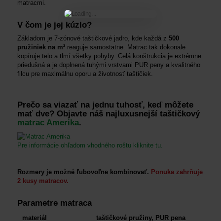
matracmi.
V čom je jej kúzlo
?
Základom je 7-zónové taštičkové jadro, kde každá z
500
pružiniek na m²
reaguje samostatne.
Matrac tak dokonale
kopíruje telo a tlmí všetky pohyby.
Celá konštrukcia je extrémne
priedušná a je doplnená tuhými vrstvami PUR peny a kvalitného
filcu pre maximálnu oporu a životnosť taštičiek.
Prečo sa viazať na jednu tuhosť, keď môžete
mať dve?
Objavte náš najluxusnejší taštičkový
matrac Amerika
.
Pre informácie ohľadom vhodného roštu kliknite tu.
Rozmery je možné ľubovoľne kombinovať.
Ponuka zahrňuje
2 kusy matracov.
Parametre matraca
materiál
taštičkové pružiny, PUR pena