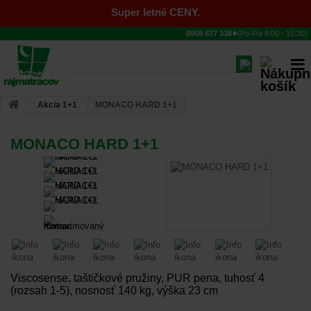
Super letné CENY.
●
0908 677 338
(Po-Pia
8:00
-
16:30
)
Akcia 1+1
MONACO HARD 1+1
MONACO HARD 1+1
Viscosense, taštičkové pružiny, PUR pena, tuhosť 4
(rozsah 1-5), nosnosť 140 kg, výška 23 cm