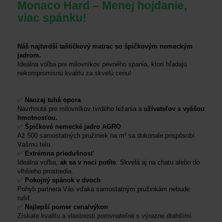
Monaco Hard –
Menej hojdanie,
viac spánku
!
Náš najtvrdší taštičkový matrac so špičkovým nemeckým
jadrom
.
Ideálna voľba pre milovníkov pevného spania, ktorí hľadajú
nekompromisnú kvalitu za skvelú cenu
!
✅
Naozaj tuhá opora
Navrhnutá pre milovníkov tvrdého ležania a
užívateľov s vyššou
hmotnosťou.
✅
Špičkové nemecké jadro AGRO
Až 500 samostatných pružiniek na m² sa dokonale prispôsobí
Vášmu telu.
✅
Extrémna priedušnosť
Ideálna voľba,
ak sa v noci potíte
.
Skvelá aj na chatu alebo do
vlhšieho prostredia.
✅
Pokojný spánok v dvoch
Pohyb partnera Vás vďaka samostatným pružinkám nebude
rušiť.
✅
Najlepší pomer cena/výkon
Získate kvalitu a vlastnosti porovnateľné s výrazne drahšími